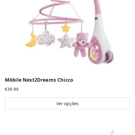
be
chosen
on
the
product
page
Móbile Next2Dreams Chicco
€
39.99
Ver opções
This
product
has