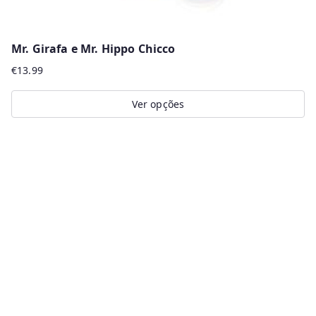
Mr. Girafa e Mr. Hippo Chicco
€
13.99
Ver opções
This
product
has
multiple
variants.
The
options
may
be
chosen