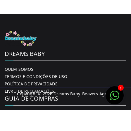
on
the
product
page
DREAMS BABY
QUEM SOMOS
TERMOS E CONDIÇÕES DE USO
POLÍTICA DE PRIVACIDADE
1
LIVRO DE RECLAMAÇÕES
Copyright © 2026
Dreams Baby
. Beavers Agency
GUIA DE COMPRAS
MINHA CONTA
FORMAS DE PAGAMENTO
ENTREGA E DEVOLUÇÕES