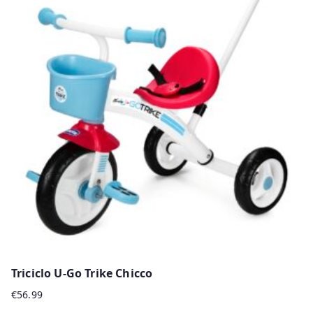
multiple
variants.
The
options
may
be
chosen
on
the
product
page
Triciclo U-Go Trike Chicco
€
56.99