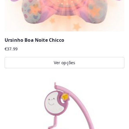
Ursinho Boa Noite Chicco
€
37.99
Ver opções
This
product
has
multiple
variants.
The
options
may