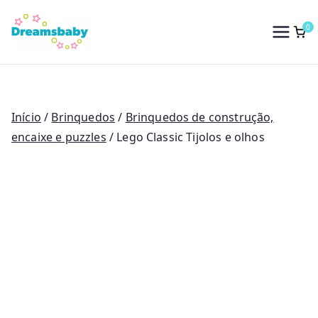
Saltar
para
0
Dreams Baby
o
conteúdo
Início
/
Brinquedos
/
Brinquedos de construção,
encaixe e puzzles
/ Lego Classic Tijolos e olhos