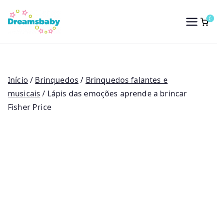
Saltar
para
0
Dreams Baby
o
conteúdo
Início
/
Brinquedos
/
Brinquedos falantes e
musicais
/ Lápis das emoções aprende a brincar
Fisher Price