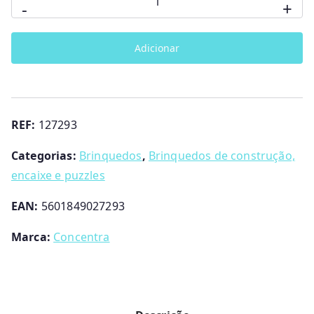
-
+
de
JOGO
Adicionar
EQUILÍBRIO
MADEIRA
PANDA
REF:
127293
Categorias:
Brinquedos
,
Brinquedos de construção,
encaixe e puzzles
EAN:
5601849027293
Marca:
Concentra