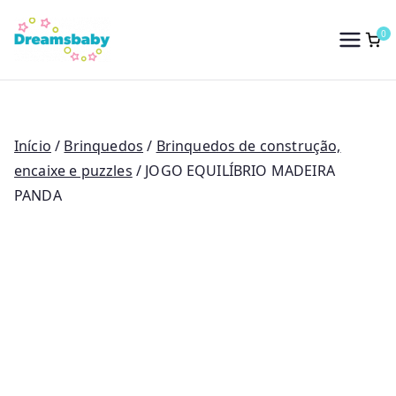
Saltar
para
0
Dreams Baby
o
conteúdo
Início
/
Brinquedos
/
Brinquedos de construção,
encaixe e puzzles
/ JOGO EQUILÍBRIO MADEIRA
PANDA