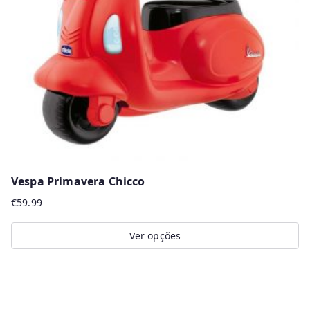
Vespa Primavera Chicco
€
59.99
Ver opções
This
product
has