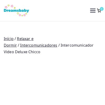
Saltar
para
0
Dreams Baby
o
conteúdo
Início
/
Relaxar e
Dormir
/
Intercomunicadores
/ Intercomunicador
Video Deluxe Chicco