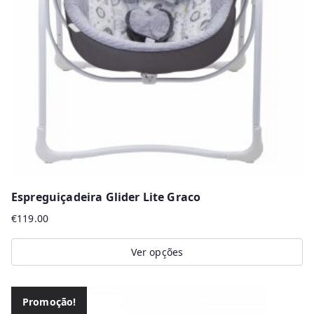
Espreguiçadeira Glider Lite Graco
€
119.00
Ver opções
This
product
Promoção!