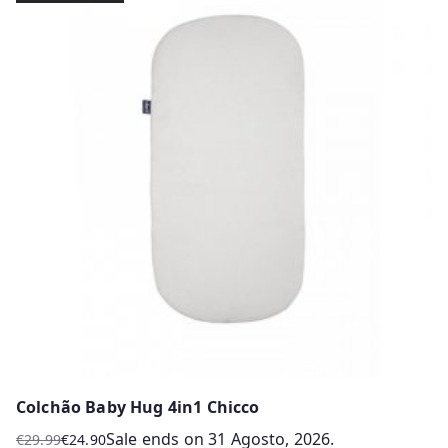
has
multiple
variants.
The
options
may
be
chosen
on
the
product
page
Colchão Baby Hug 4in1 Chicco
Sale ends on 31 Agosto, 2026.
€
29.99
€
24.90