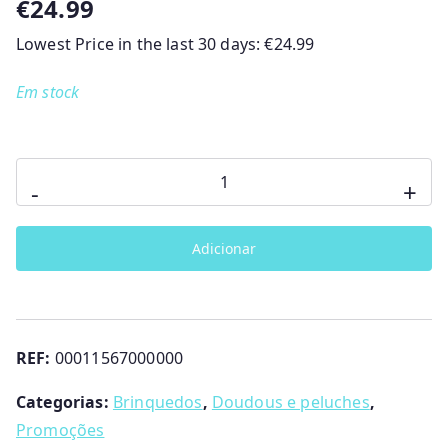
€
24.99
Lowest Price in the last 30 days:
€
24.99
Em stock
Quantidade
-
+
de
GATINHO
Adicionar
RON
RON
CHICCO
REF:
00011567000000
Categorias:
Brinquedos
,
Doudous e peluches
,
Promoções