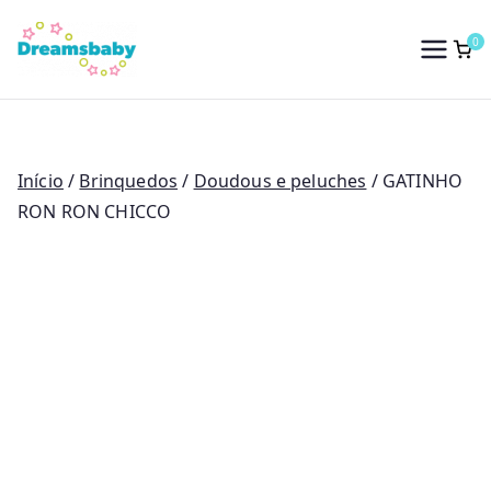
Saltar
para
0
Dreams Baby
o
conteúdo
Início
/
Brinquedos
/
Doudous e peluches
/ GATINHO
RON RON CHICCO