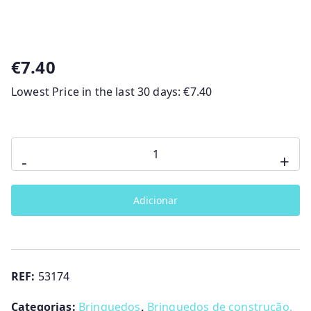
€
7.40
Lowest Price in the last 30 days:
€
7.40
Quantidade
-
+
de
FORM
Adicionar
4
PUZZLES
PROGRESSIVOS
REF:
53174
Categorias:
Brinquedos
,
Brinquedos de construção,