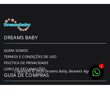
the
product
page
DREAMS BABY
QUEM SOMOS
TERMOS E CONDIÇÕES DE USO
POLÍTICA DE PRIVACIDADE
1
LIVRO DE RECLAMAÇÕES
Copyright © 2026
Dreams Baby
. Beavers Agency
GUIA DE COMPRAS
MINHA CONTA
FORMAS DE PAGAMENTO
ENTREGA E DEVOLUÇÕES
CONTACTOS