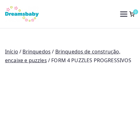
Saltar
para
0
Dreams Baby
o
conteúdo
Início
/
Brinquedos
/
Brinquedos de construção,
encaixe e puzzles
/ FORM 4 PUZZLES PROGRESSIVOS