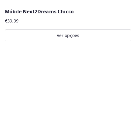
Móbile Next2Dreams Chicco
€
39.99
Ver opções
This
product
has
multiple
variants.
The
options
may
be
chosen
on