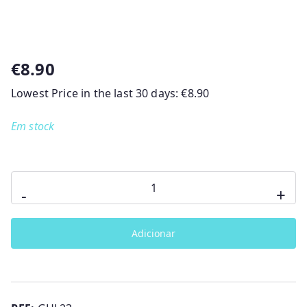
€
8.90
Lowest Price in the last 30 days:
€
8.90
Em stock
Quantidade
-
+
de
Fisher-
Adicionar
Price
Roca
Sensorial
Lama