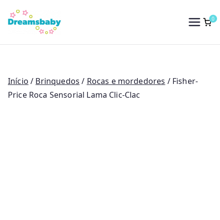
Saltar
para
0
Dreams Baby
o
conteúdo
Início
/
Brinquedos
/
Rocas e mordedores
/ Fisher-
Price Roca Sensorial Lama Clic-Clac