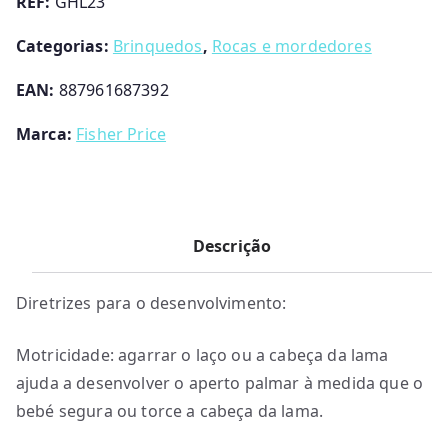
REF:
GHL23
Clic-
Clac
Categorias:
Brinquedos
,
Rocas e mordedores
EAN:
887961687392
Marca:
Fisher Price
Descrição
Diretrizes para o desenvolvimento:
Motricidade: agarrar o laço ou a cabeça da lama
ajuda a desenvolver o aperto palmar à medida que o
bebé segura ou torce a cabeça da lama.