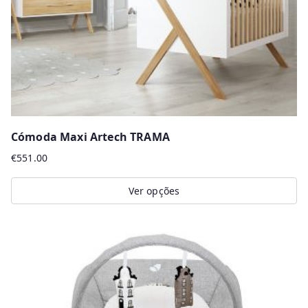
Cómoda Maxi Artech TRAMA
€
551.00
Ver opções
This
product
has
multiple
variants.