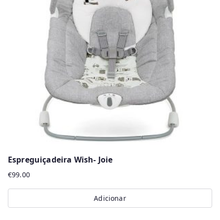
The
options
may
be
chosen
on
the
product
page
Espreguiçadeira Wish- Joie
€
99.00
Adicionar