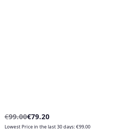
€
99.00
€
79.20
O
O
Lowest Price in the last 30 days:
€
99.00
p
p