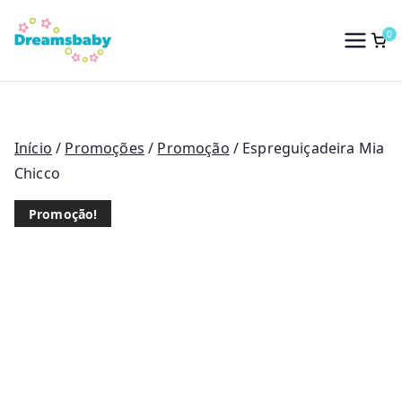
Saltar
para
0
Dreams Baby
o
conteúdo
Início
/
Promoções
/
Promoção
/ Espreguiçadeira Mia
Chicco
Promoção!