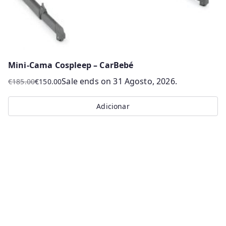
product
page
Mini-Cama Cospleep – CarBebé
Sale ends on 31 Agosto, 2026.
€
185.00
€
150.00
O
O
preço
preço
Adicionar
original
atual
era:
é:
€185.00.
€150.00.