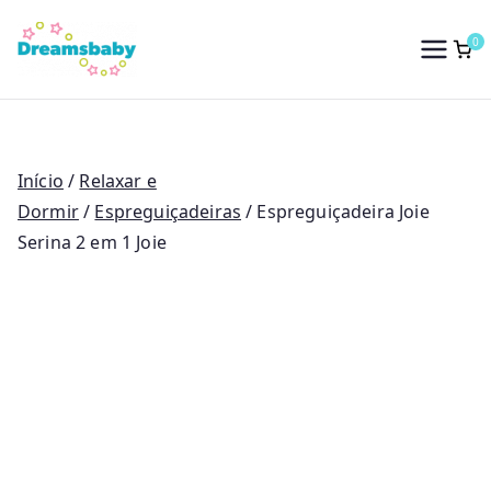
Saltar
para
0
Dreams Baby
o
conteúdo
Início
/
Relaxar e
Dormir
/
Espreguiçadeiras
/ Espreguiçadeira Joie
Serina 2 em 1 Joie