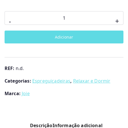
Leo
Quantidade
-
+
de
Espreguiçadeira
Adicionar
Joie
Serina
2
em
REF:
n.d.
1
Joie
Categorias:
Espreguiçadeiras
,
Relaxar e Dormir
Marca:
Joie
Descrição
Informação adicional