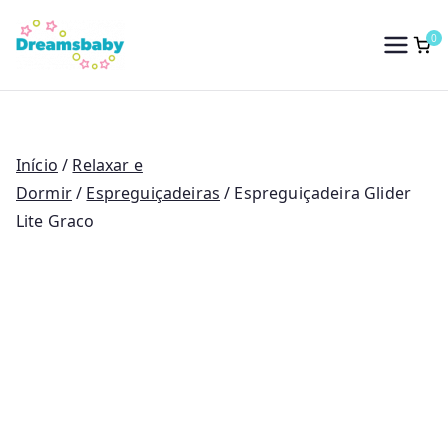
Saltar
para
0
Dreams Baby
o
conteúdo
Início
/
Relaxar e
Dormir
/
Espreguiçadeiras
/ Espreguiçadeira Glider
Lite Graco