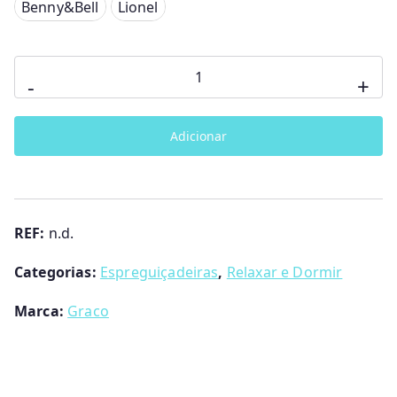
enny&Bell
Benny&Bell
Lionel
Lionel
Quantidade
-
+
de
Espreguiçadeira
Adicionar
Glider
Lite
Graco
REF:
n.d.
Categorias:
Espreguiçadeiras
,
Relaxar e Dormir
Marca:
Graco