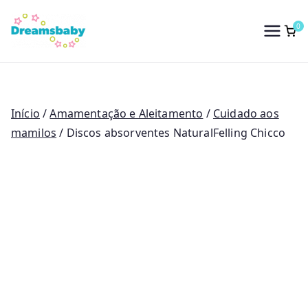
Saltar
para
0
Dreams Baby
o
conteúdo
Início
/
Amamentação e Aleitamento
/
Cuidado aos
mamilos
/ Discos absorventes NaturalFelling Chicco