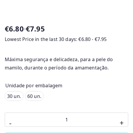
€
6.80
€
7.95
–
P
Lowest Price in the last 30 days:
€
6.80
-
€
7.95
r
i
c
Máxima segurança e delicadeza, para a pele do
e
mamilo, durante o período da amamentação.
r
a
n
Unidade por embalagem
g
30 un.
30 un.
60 un.
e
60 un.
:
€
Quantidade
-
+
6
de
.