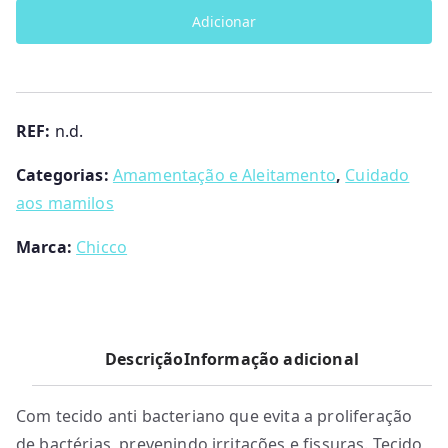
Discos
8
Adicionar
absorventes
0
NaturalFelling
t
Chicco
h
r
REF:
n.d.
o
u
Categorias:
Amamentação e Aleitamento
,
Cuidado
g
aos mamilos
h
€
Marca:
Chicco
7
.
9
5
Descrição
Informação adicional
Com tecido anti bacteriano que evita a proliferação
de bactérias, prevenindo irritações e fissuras. Tecido