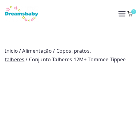
Saltar
para
0
Dreams Baby
o
conteúdo
Início
/
Alimentação
/
Copos, pratos,
talheres
/ Conjunto Talheres 12M+ Tommee Tippee