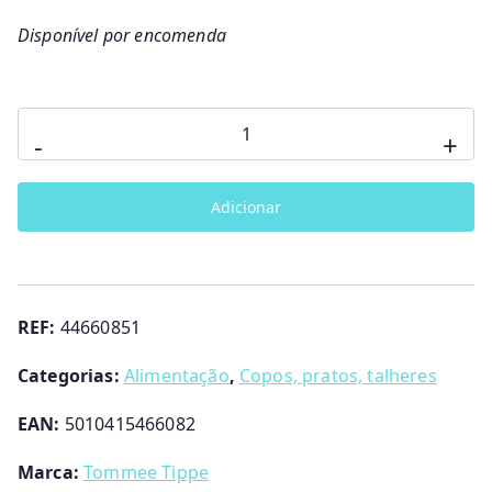
Disponível por encomenda
Quantidade
-
+
de
Conjunto
Adicionar
Talheres
12M+
Tommee
Tippee
REF:
44660851
Categorias:
Alimentação
,
Copos, pratos, talheres
EAN:
5010415466082
Marca:
Tommee Tippe