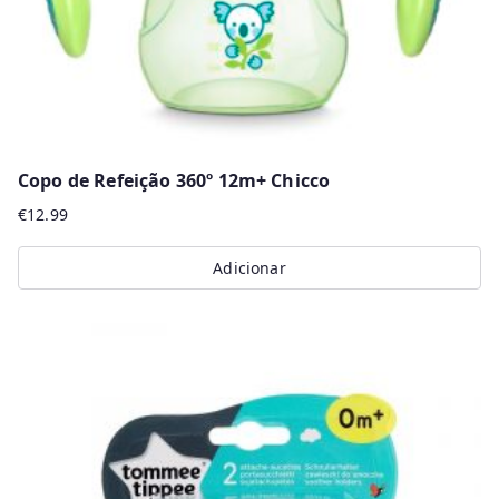
the
product
page
Copo de Refeição 360º 12m+ Chicco
€
12.99
Adicionar