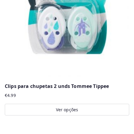
Clips para chupetas 2 unds Tommee Tippee
€
4.99
Ver opções
This
product