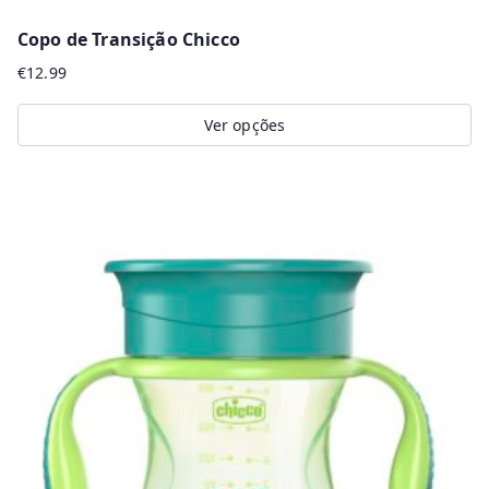
Copo de Transição Chicco
€
12.99
Ver opções
This
product
has
multiple
variants.
The
options
may
be
chosen
on