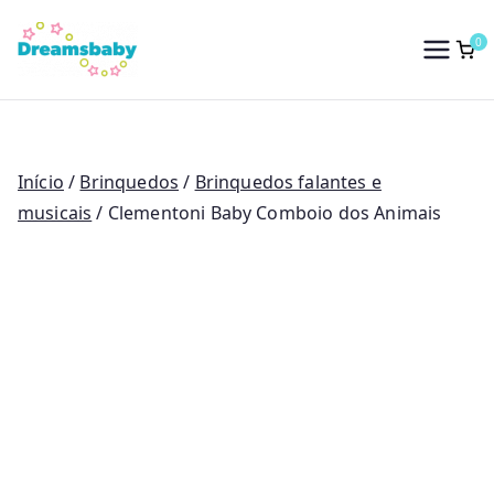
Saltar
para
0
Dreams Baby
o
conteúdo
Início
/
Brinquedos
/
Brinquedos falantes e
musicais
/ Clementoni Baby Comboio dos Animais