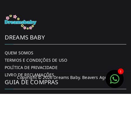
product
page
DREAMS BABY
QUEM SOMOS
TERMOS E CONDIÇÕES DE USO
POLÍTICA DE PRIVACIDADE
1
LIVRO DE RECLAMAÇÕES
Copyright © 2026
Dreams Baby
. Beavers Agency
GUIA DE COMPRAS
MINHA CONTA
FORMAS DE PAGAMENTO
ENTREGA E DEVOLUÇÕES
CONTACTOS