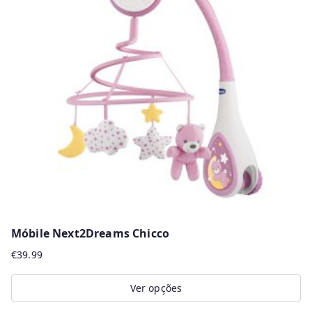
Móbile Next2Dreams Chicco
€
39.99
Ver opções
This