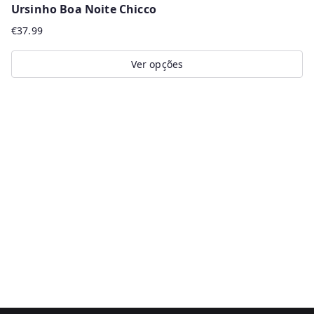
Ursinho Boa Noite Chicco
€
37.99
Ver opções
This
product
has
multiple
variants.
The
options
may
be
chosen
on
the