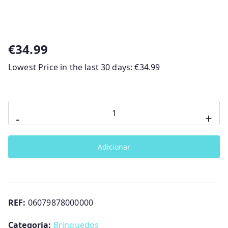
€
34.99
Lowest Price in the last 30 days:
€
34.99
Quantidade
-
+
de
CAPA
Adicionar
IMPERMEÁVEL
NEXT2ME
FOREVER
CHICCO
REF:
06079878000000
Categoria:
Brinquedos