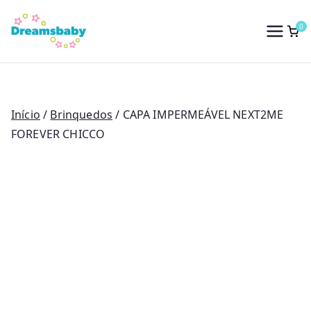
Saltar
para
0
Dreams Baby
o
conteúdo
Início
/
Brinquedos
/ CAPA IMPERMEÁVEL NEXT2ME
FOREVER CHICCO