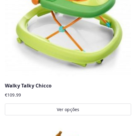
Walky Talky Chicco
€
109.99
Ver opções
This
product