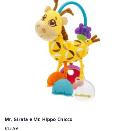
has
multiple
variants.
The
options
may
be
chosen
on
the
product
page
Mr. Girafa e Mr. Hippo Chicco
€
13.99