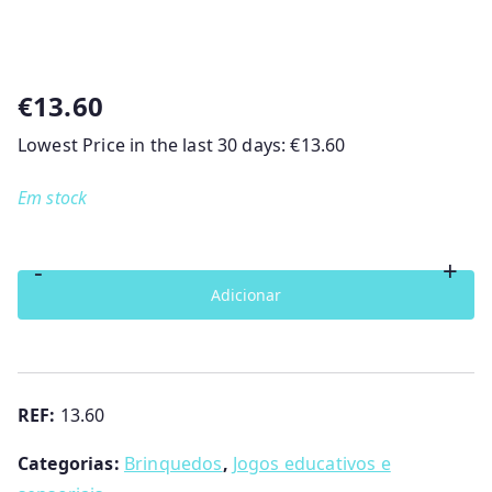
€
13.60
Lowest Price in the last 30 days:
€
13.60
Em stock
-
+
Quantidade
Adicionar
de
Cão
de
Arrastar
REF:
13.60
Goula
Categorias:
Brinquedos
,
Jogos educativos e