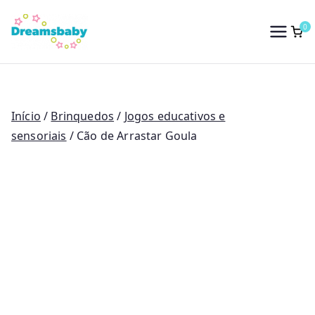
Saltar
para
0
Dreams Baby
o
conteúdo
Início
/
Brinquedos
/
Jogos educativos e
sensoriais
/ Cão de Arrastar Goula