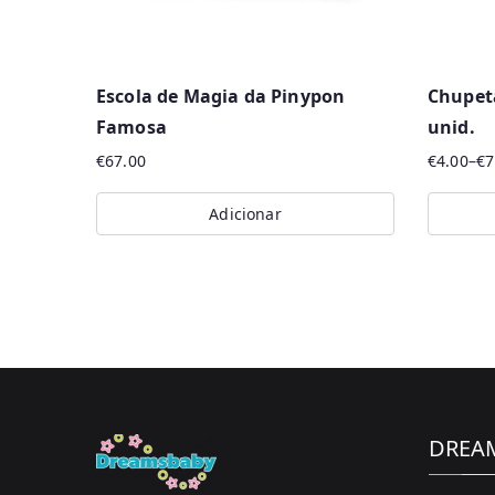
Escola de Magia da Pinypon
Chupeta
Famosa
unid.
€
67.00
€
4.00
–
€
7
Price
range:
Adicionar
€4.00
This
through
produc
€7.99
has
multipl
variants
The
options
DREA
may