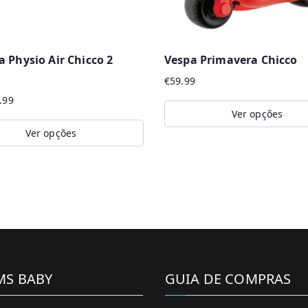
 Physio Air Chicco 2
Vespa Primavera Chicco
€
59.99
.99
Ver opções
Ver opções
This
product
t
has
multiple
e
variants.
.
The
options
may
MS BABY
GUIA DE COMPRAS
be