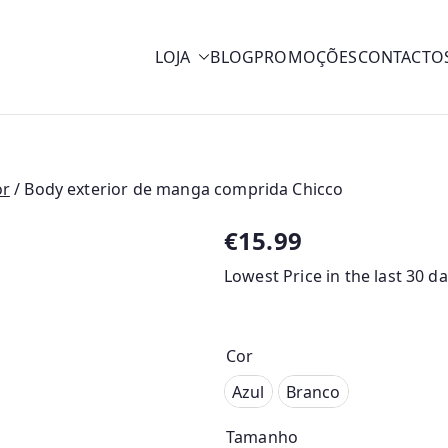
LOJA
BLOG
PROMOÇÕES
CONTACTO
y
or
/ Body exterior de manga comprida Chicco
€
15.99
Lowest Price in the last 30 d
Cor
Azul
Azul
Branco
Branco
Tamanho