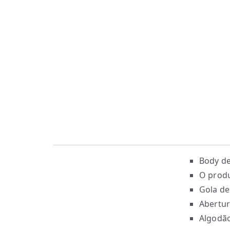
Body de
O produ
Gola de
Abertur
Algodão