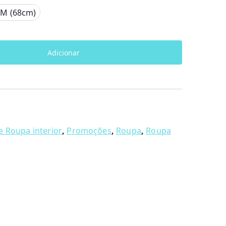
6M (68cm)
Adicionar
e Roupa interior
,
Promoções
,
Roupa
,
Roupa