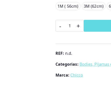
1M ( 56cm)
1M ( 56cm)
3M (62cm)
3M (62cm)
Quantidade
6M (68cm)
-
+
de
Body
exterior
de
REF:
n.d.
manga
Categorias:
Bodies, Pijamas 
comprida
Chicco
Marca:
Chicco