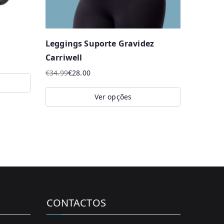
Leggings Suporte Gravidez
Carriwell
€
34.99
€
28.00
O
O
preço
preço
Ver opções
original
atual
This
era:
é:
product
€34.99.
€28.00.
has
multiple
variants.
The
options
CONTACTOS
may