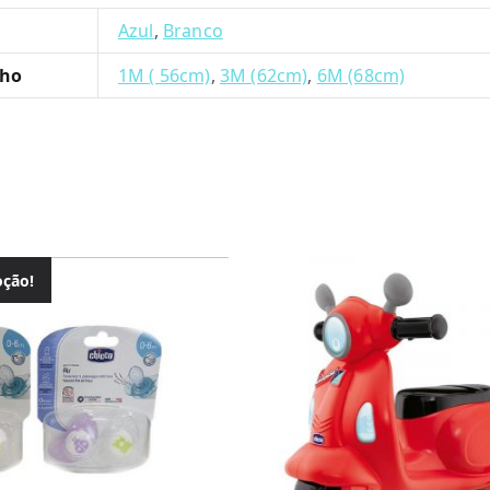
Azul
,
Branco
ho
1M ( 56cm)
,
3M (62cm)
,
6M (68cm)
ção!