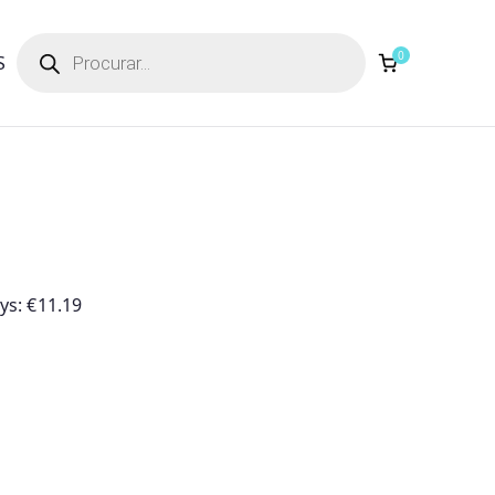
Products
search
0
S
ays:
€
11.19