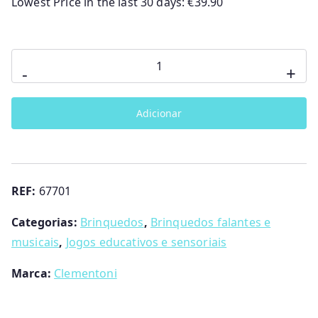
Lowest Price in the last 30 days:
€
39.90
Quantidade
-
+
de
Baby
Adicionar
Robô
Falante
Clementoni
REF:
67701
Categorias:
Brinquedos
,
Brinquedos falantes e
musicais
,
Jogos educativos e sensoriais
Marca:
Clementoni