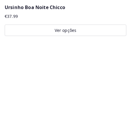
Ursinho Boa Noite Chicco
€
37.99
Ver opções
This
product
has
multiple
variants.
The
options
may
be
chosen
on
the