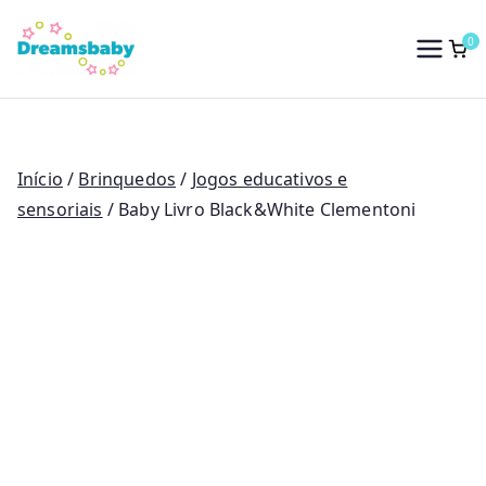
Saltar
para
0
Dreams Baby
o
conteúdo
Início
/
Brinquedos
/
Jogos educativos e
sensoriais
/ Baby Livro Black&White Clementoni