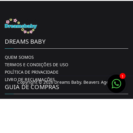
product
page
DREAMS BABY
QUEM SOMOS
TERMOS E CONDIÇÕES DE USO
POLÍTICA DE PRIVACIDADE
1
LIVRO DE RECLAMAÇÕES
Copyright © 2026
Dreams Baby
. Beavers Agency
GUIA DE COMPRAS
MINHA CONTA
FORMAS DE PAGAMENTO
ENTREGA E DEVOLUÇÕES
CONTACTOS