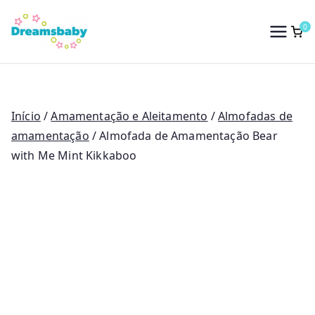
Saltar
para
0
Dreams Baby
o
conteúdo
Início
/
Amamentação e Aleitamento
/
Almofadas de
amamentação
/ Almofada de Amamentação Bear
with Me Mint Kikkaboo