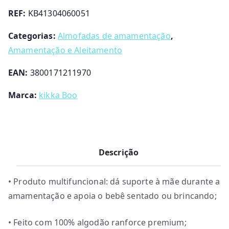
with
REF:
KB41304060051
Me
Mint
Categorias:
Almofadas de amamentação
,
Kikkaboo
Amamentação e Aleitamento
EAN:
3800171211970
Marca:
kikka Boo
Descrição
• Produto multifuncional: dá suporte à mãe durante a
amamentação e apoia o bebê sentado ou brincando;
• Feito com 100% algodão ranforce premium;