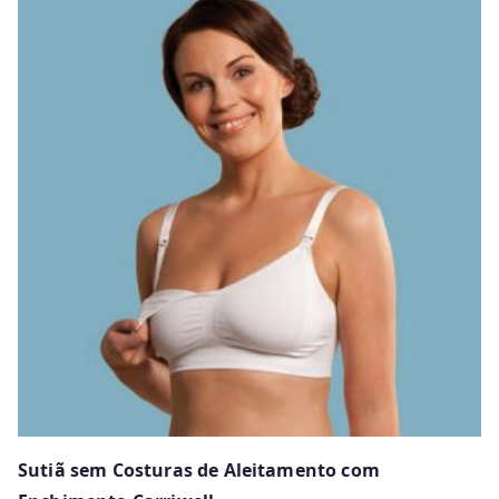
has
multiple
variants.
The
options
may
be
chosen
on
the
product
page
Sutiã sem Costuras de Aleitamento com