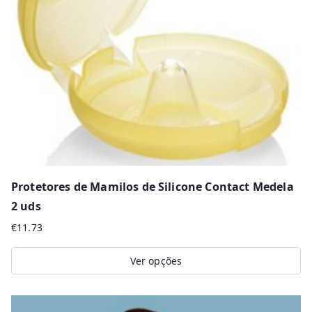
Protetores de Mamilos de Silicone Contact Medela
2 uds
€
11.73
Ver opções
This
product