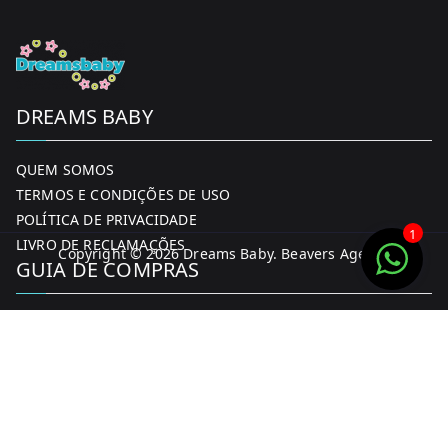
product
page
DREAMS BABY
QUEM SOMOS
TERMOS E CONDIÇÕES DE USO
POLÍTICA DE PRIVACIDADE
1
LIVRO DE RECLAMAÇÕES
Copyright © 2026
Dreams Baby
. Beavers Agency
GUIA DE COMPRAS
MINHA CONTA
FORMAS DE PAGAMENTO
ENTREGA E DEVOLUÇÕES
CONTACTOS