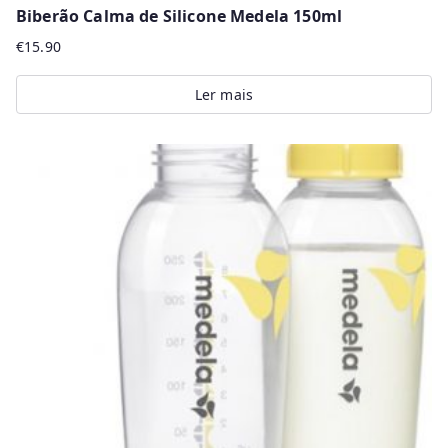
Biberão Calma de Silicone Medela 150ml
€
15.90
Ler mais