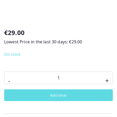
€
29.00
Lowest Price in the last 30 days:
€
29.00
Em stock
Quantidade
-
+
de
Almofada
Adicionar
de
Amamentação
Bear