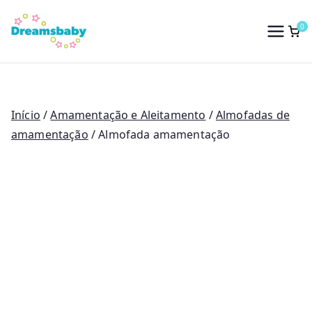
Saltar
para
0
Dreams Baby
o
conteúdo
Início
/
Amamentação e Aleitamento
/
Almofadas de
amamentação
/ Almofada amamentação