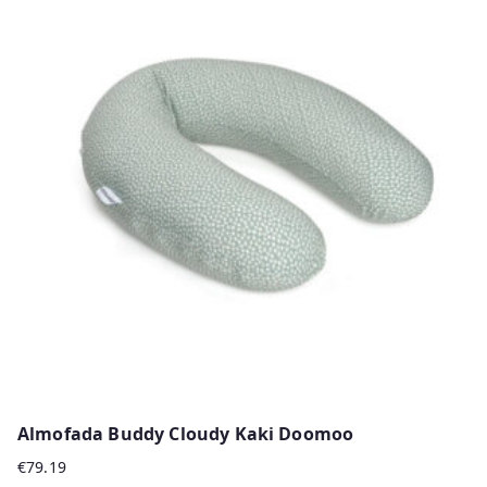
multiple
variants.
The
options
may
be
chosen
on
the
product
page
Almofada Buddy Cloudy Kaki Doomoo
€
79.19