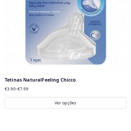
may
be
chosen
on
the
product
page
Tetinas NaturalFeeling Chicco
€
3.90
–
€
7.99
Price
range:
Ver opções
€3.90
This
through
product
€7.99
has