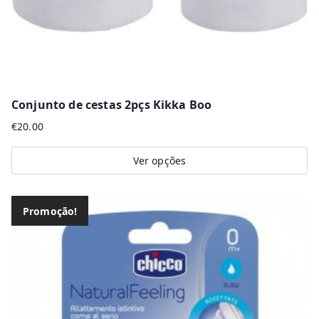
Conjunto de cestas 2pçs Kikka Boo
€
20.00
Ver opções
This
product
Promoção!
has
multiple
variants.
The
options