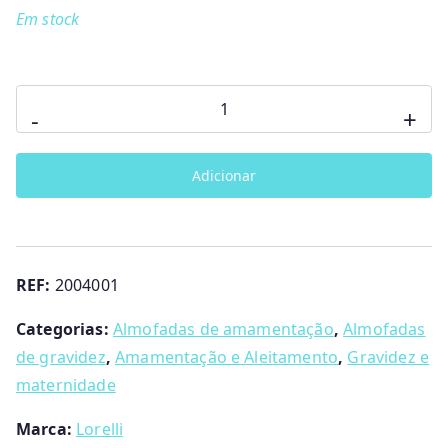
Em stock
Quantidade
-
+
de
Almofada
Adicionar
amamentação
REF:
2004001
Categorias:
Almofadas de amamentação
,
Almofadas
de gravidez
,
Amamentação e Aleitamento
,
Gravidez e
maternidade
Marca:
Lorelli