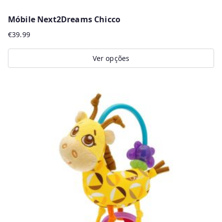
Móbile Next2Dreams Chicco
€
39.99
Ver opções
This
product
has
multiple
variants.
The
options
may
be
chosen
on