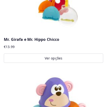
the
product
page
Mr. Girafa e Mr. Hippo Chicco
€
13.99
Ver opções
This
product
has
multiple
variants.
The
options