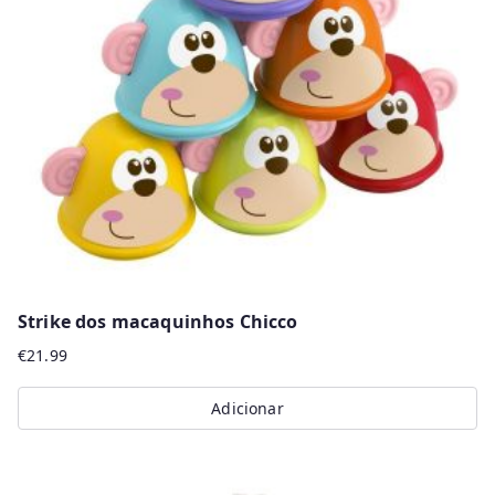
may
be
chosen
on
the
product
page
Strike dos macaquinhos Chicco
€
21.99
Adicionar