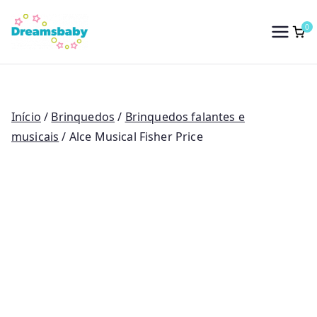
Saltar
para
0
Dreams Baby
o
conteúdo
Início
/
Brinquedos
/
Brinquedos falantes e
musicais
/ Alce Musical Fisher Price