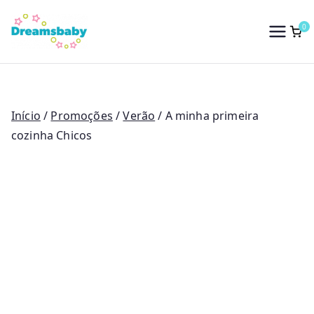
Saltar
para
0
Dreams Baby
o
conteúdo
Início
/
Promoções
/
Verão
/ A minha primeira
cozinha Chicos