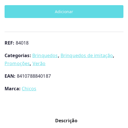
A
Adicionar
minha
primeira
cozinha
Chicos
REF:
84018
Categorias:
Brinquedos
,
Brinquedos de imitação
,
Promoções
,
Verão
EAN:
8410788840187
Marca:
Chicos
Descrição