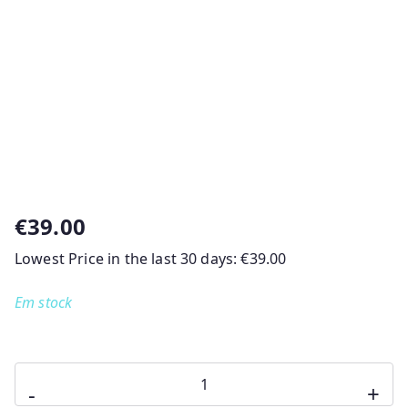
€
39.00
Lowest Price in the last 30 days:
€
39.00
Em stock
Quantidade
-
+
de