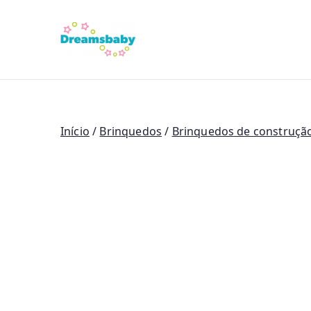
Saltar
para
Dreams Bab
o
conteúdo
Início
/
Brinquedos
/
Brinquedos de construção