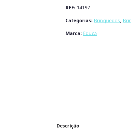
Puzzles
REF:
14197
Animais
Categorias:
Brinquedos
,
Bri
Selvagens
Educa
Marca:
Educa
Descrição