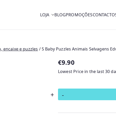
LOJA
BLOG
PROMOÇÕES
CONTACTO
y
, encaixe e puzzles
/ 5 Baby Puzzles Animais Selvagens Ed
€
9.90
Lowest Price in the last 30 d
Quantidade
+
-
de
5
Baby