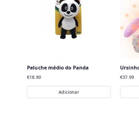
Peluche médio do Panda
Ursinho
€
18.90
€
37.99
Adicionar
This
produc
has
multipl
variants