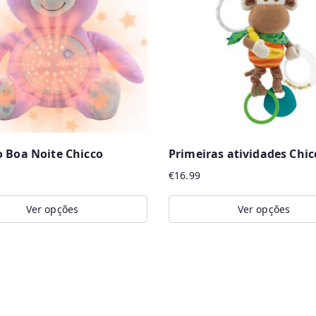
 Boa Noite Chicco
Primeiras atividades Chic
€
16.99
Ver opções
Ver opções
This
t
product
has
e
multiple
.
variants.