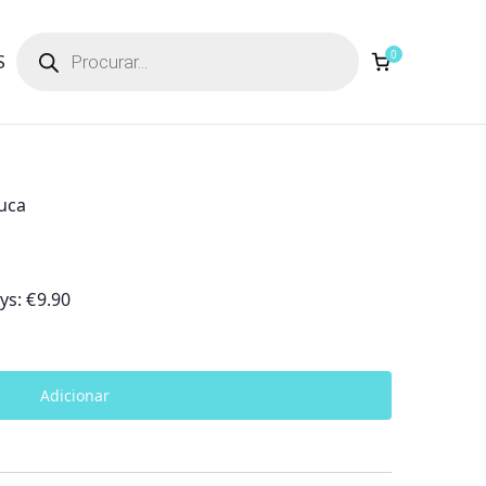
Products
search
0
S
uca
ays:
€
9.90
Adicionar