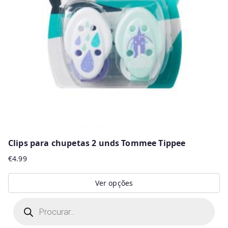
Clips para chupetas 2 unds Tommee Tippee
€
4.99
Ver opções
This
P
r
product
o
d