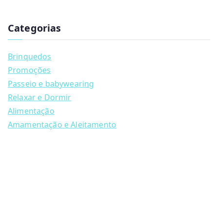
has
u
multiple
c
t
Categorias
variants.
s
s
The
e
a
options
Brinquedos
r
may
c
Promoções
h
be
Passeio e babywearing
chosen
Relaxar e Dormir
on
Alimentação
the
Amamentação e Aleitamento
product
page