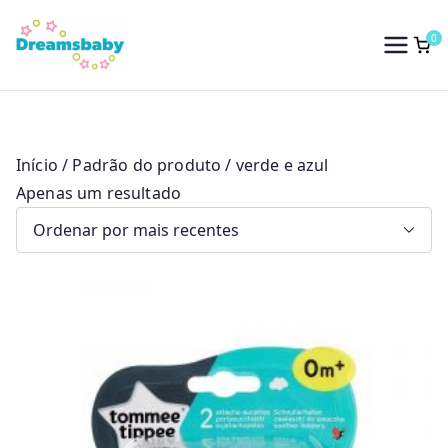
Saltar
para
0
Dreams Baby
o
conteúdo
Início
/ Padrão do produto / verde e azul
Apenas um resultado