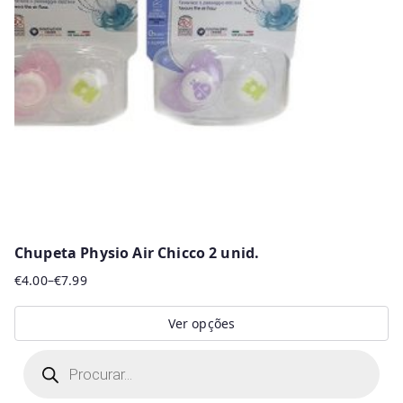
Chupeta Physio Air Chicco 2 unid.
€
4.00
–
€
7.99
Price
range:
Ver opções
€4.00
This
P
through
r
product
€7.99
o
d