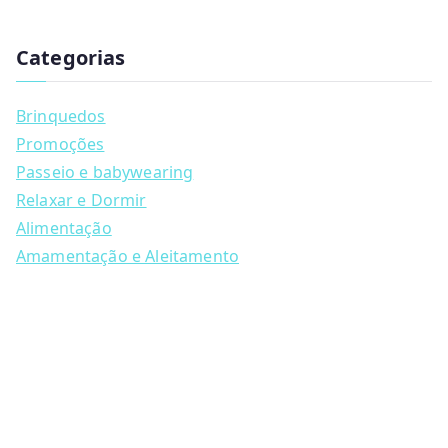
has
u
multiple
c
t
Categorias
variants.
s
s
The
e
a
options
Brinquedos
r
may
c
Promoções
h
be
Passeio e babywearing
chosen
Relaxar e Dormir
on
Alimentação
the
Amamentação e Aleitamento
product
page