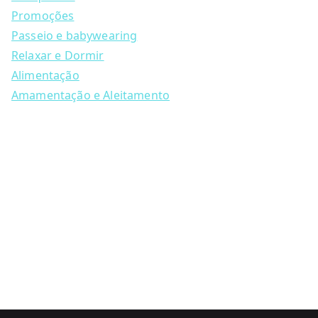
r
c
Promoções
h
Passeio e babywearing
Relaxar e Dormir
Alimentação
Amamentação e Aleitamento