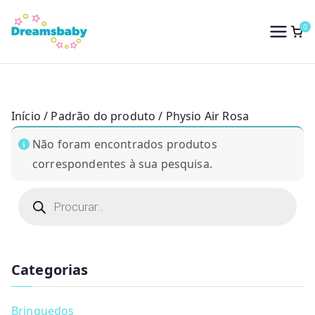
Saltar
para
0
Dreams Baby
o
conteúdo
Início
/ Padrão do produto / Physio Air Rosa
Não foram encontrados produtos
correspondentes à sua pesquisa.
P
r
o
d
u
c
t
Categorias
s
s
e
a
Brinquedos