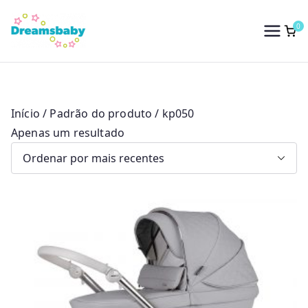
Saltar
para
0
Dreams Baby
o
conteúdo
Início
/ Padrão do produto / kp050
Apenas um resultado