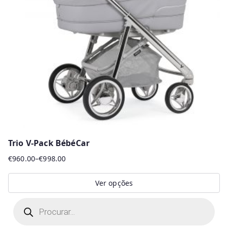
Trio V-Pack BébéCar
€
960.00
–
€
998.00
Price
range:
Ver opções
€960.00
This
P
through
r
product
€998.00
o
d