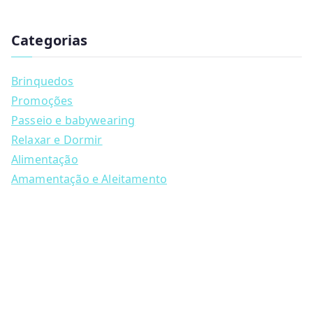
has
u
multiple
c
t
Categorias
variants.
s
s
The
e
a
options
Brinquedos
r
may
c
Promoções
h
be
Passeio e babywearing
chosen
Relaxar e Dormir
on
Alimentação
the
Amamentação e Aleitamento
product
page