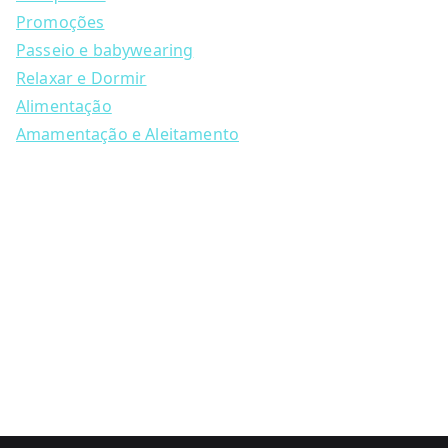
r
c
Promoções
h
Passeio e babywearing
Relaxar e Dormir
Alimentação
Amamentação e Aleitamento