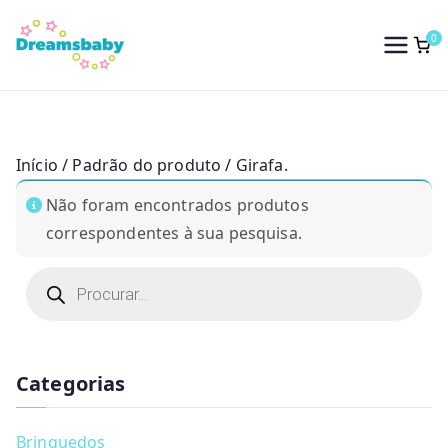
Saltar
para
0
Dreams Baby
o
conteúdo
Início
/ Padrão do produto / Girafa.
Não foram encontrados produtos
correspondentes à sua pesquisa.
P
r
o
d
u
c
t
Categorias
s
s
e
a
Brinquedos