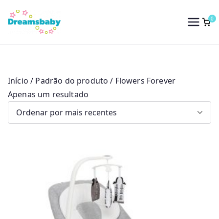
Saltar
para
0
Dreams Baby
o
conteúdo
Início
/ Padrão do produto / Flowers Forever
Apenas um resultado