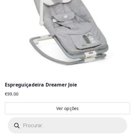
Espreguiçadeira Dreamer Joie
€
99.00
Ver opções
This
P
r
product
o
d