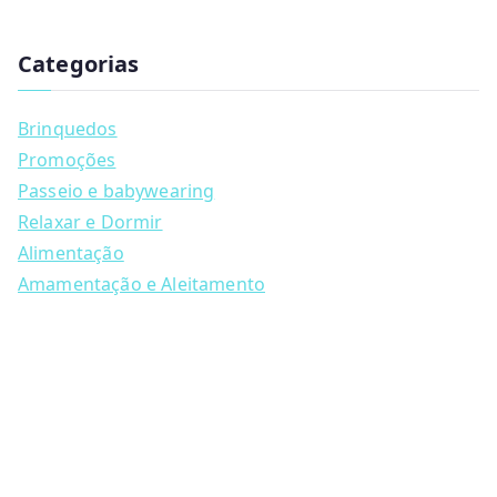
has
u
multiple
c
t
Categorias
variants.
s
s
The
e
a
options
Brinquedos
r
may
c
Promoções
h
be
Passeio e babywearing
chosen
Relaxar e Dormir
on
Alimentação
the
Amamentação e Aleitamento
product
page