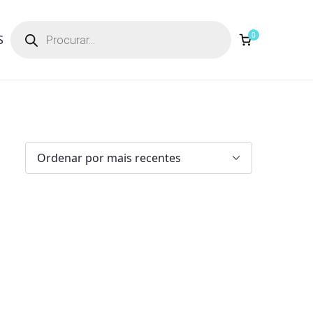
Products
search
0
S