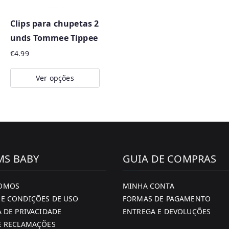
Clips para chupetas 2
unds Tommee Tippee
€
4.99
Ver opções
This
product
has
multiple
variants.
MS BABY
GUIA DE COMPRAS
The
options
OMOS
MINHA CONTA
may
E CONDIÇÕES DE USO
FORMAS DE PAGAMENTO
be
A DE PRIVACIDADE
ENTREGA E DEVOLUÇÕES
chosen
E RECLAMAÇÕES