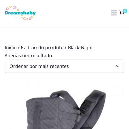
Saltar
para
0
Dreams Baby
o
conteúdo
Início
/ Padrão do produto / Black Night.
Apenas um resultado