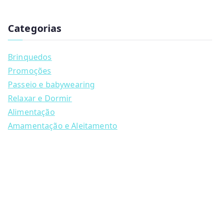
has
u
multiple
c
t
Categorias
variants.
s
s
The
e
a
options
Brinquedos
r
may
c
Promoções
h
be
Passeio e babywearing
chosen
Relaxar e Dormir
on
Alimentação
the
Amamentação e Aleitamento
product
page