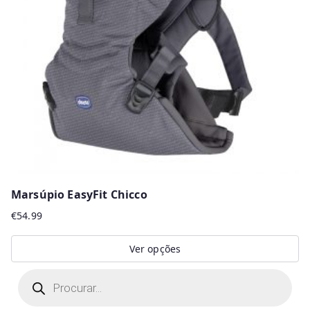
Marsúpio EasyFit Chicco
€
54.99
Ver opções
This
P
r
product
o
d