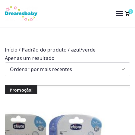
Saltar
para
0
Dreams Baby
o
conteúdo
Início
/ Padrão do produto / azul/verde
Apenas um resultado
Promoção!