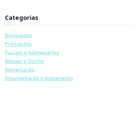
has
u
multiple
c
t
Categorias
variants.
s
s
The
e
a
options
Brinquedos
r
may
c
Promoções
h
be
Passeio e babywearing
chosen
Relaxar e Dormir
on
Alimentação
the
Amamentação e Aleitamento
product
page