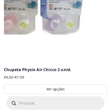
Chupeta Physio Air Chicco 2 unid.
€
4.00
–
€
7.99
Price
range:
Ver opções
€4.00
This
P
through
r
product
€7.99
o
d