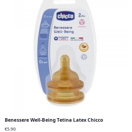
has
multiple
variants.
The
options
may
be
chosen
on
the
product
page
Benessere Well-Being Tetina Latex Chicco
€
5.90