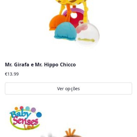
chosen
on
the
product
page
Mr. Girafa e Mr. Hippo Chicco
€
13.99
Ver opções
This
product
has
multiple
variants.