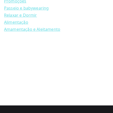
may
c
Promoções
h
be
Passeio e babywearing
chosen
Relaxar e Dormir
on
Alimentação
the
Amamentação e Aleitamento
product
page