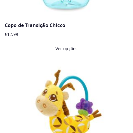
Copo de Transição Chicco
€
12.99
Ver opções
This
product
has
multiple
variants.
The
options
may
be