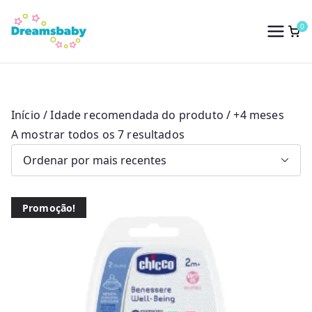
Saltar
para
0
Dreams Baby
o
conteúdo
Início
/ Idade recomendada do produto / +4 meses
O
A mostrar todos os 7 resultados
r
d
e
Promoção!
n
a
d
o
p
o