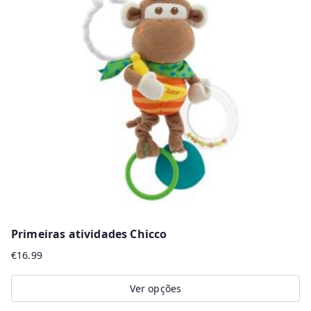
The
options
may
be
chosen
on
the
product
page
Primeiras atividades Chicco
€
16.99
Ver opções