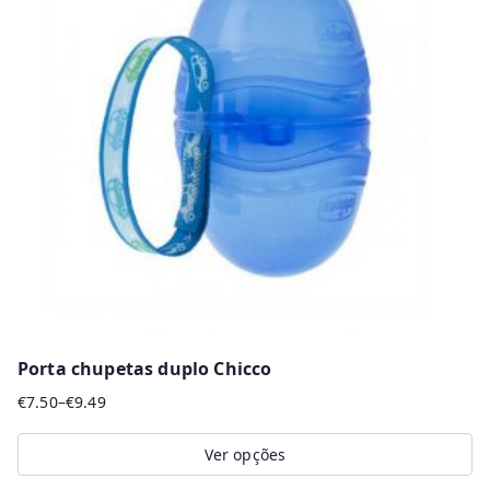
The
options
may
be
chosen
on
the
product
page
Porta chupetas duplo Chicco
€
7.50
–
€
9.49
Price
range:
Ver opções
€7.50