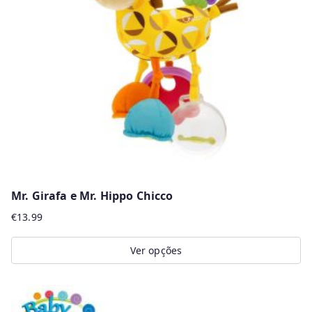
r
m
a
i
s
r
e
c
e
n
Mr. Girafa e Mr. Hippo Chicco
t
€
13.99
e
s
Ver opções
This
product