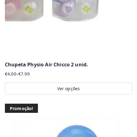
Chupeta Physio Air Chicco 2 unid.
€
4.00
–
€
7.99
Price
range:
Ver opções
€4.00
This
through
product
€7.99
Promoção!
has
multiple
variants.