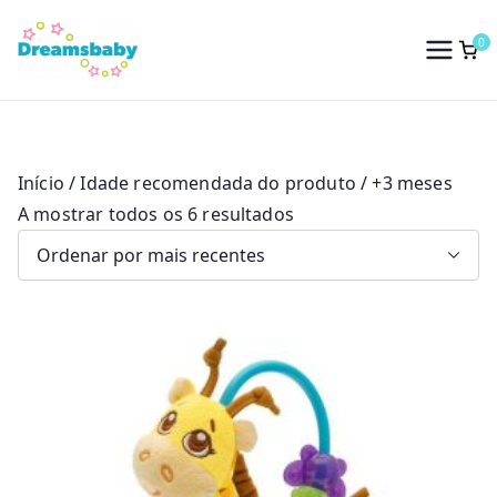
Saltar
para
0
Dreams Baby
o
conteúdo
Início
/ Idade recomendada do produto / +3 meses
O
A mostrar todos os 6 resultados
r
d
e
n
a
d
o
p
o