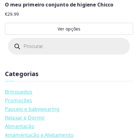
O meu primeiro conjunto de higiene Chicco
€
29.99
Ver opções
This
P
r
product
o
d
has
u
multiple
c
t
Categorias
variants.
s
s
The
e
a
options
Brinquedos
r
may
c
Promoções
h
be
Passeio e babywearing
chosen
Relaxar e Dormir
on
Alimentação
the
Amamentação e Aleitamento