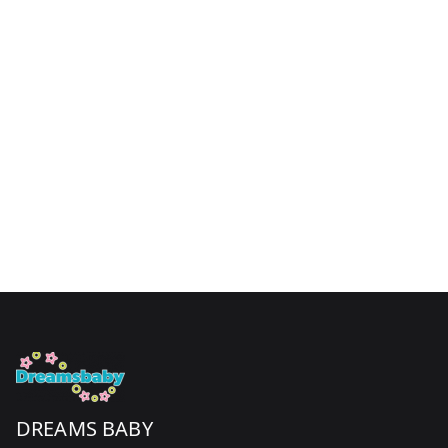
product
page
DREAMS BABY