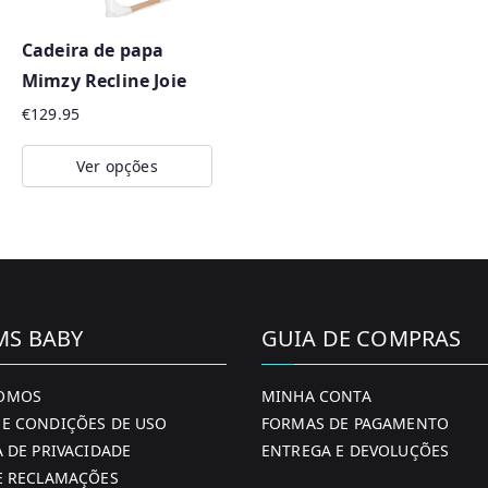
Cadeira de papa
Mimzy Recline Joie
€
129.95
Ver opções
This
product
has
multiple
variants.
MS BABY
GUIA DE COMPRAS
The
options
OMOS
MINHA CONTA
may
E CONDIÇÕES DE USO
FORMAS DE PAGAMENTO
be
A DE PRIVACIDADE
ENTREGA E DEVOLUÇÕES
chosen
E RECLAMAÇÕES