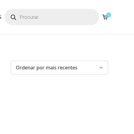
Products
search
0
S