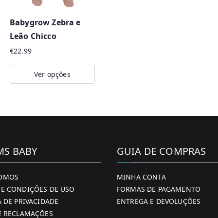
Babygrow Zebra e
Leão Chicco
€
22.99
Ver opções
This
product
has
multiple
variants.
MS BABY
GUIA DE COMPRAS
The
options
OMOS
MINHA CONTA
may
E CONDIÇÕES DE USO
FORMAS DE PAGAMENTO
be
A DE PRIVACIDADE
ENTREGA E DEVOLUÇÕES
chosen
E RECLAMAÇÕES