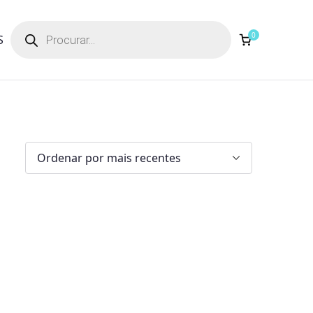
Products
search
0
S