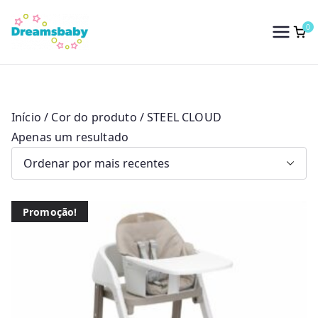
Saltar
para
0
Dreams Baby
o
conteúdo
Início
/ Cor do produto / STEEL CLOUD
Apenas um resultado
Promoção!