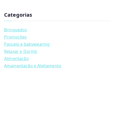
has
u
multiple
c
t
Categorias
variants.
s
s
The
e
a
options
Brinquedos
r
may
c
Promoções
h
be
Passeio e babywearing
chosen
Relaxar e Dormir
on
Alimentação
the
Amamentação e Aleitamento
product
page