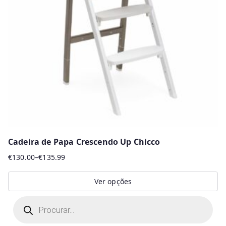
Cadeira de Papa Crescendo Up Chicco
€
130.00
–
€
135.99
Price
range:
Ver opções
€130.00
This
P
through
r
product
€135.99
o
d