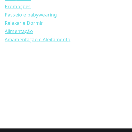
r
c
Promoções
h
Passeio e babywearing
Relaxar e Dormir
Alimentação
Amamentação e Aleitamento