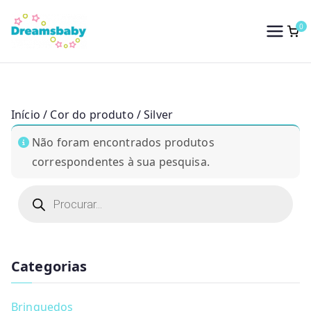
Saltar
para
0
Dreams Baby
o
conteúdo
Início
/ Cor do produto / Silver
Não foram encontrados produtos
correspondentes à sua pesquisa.
P
r
o
d
u
c
t
Categorias
s
s
e
a
Brinquedos