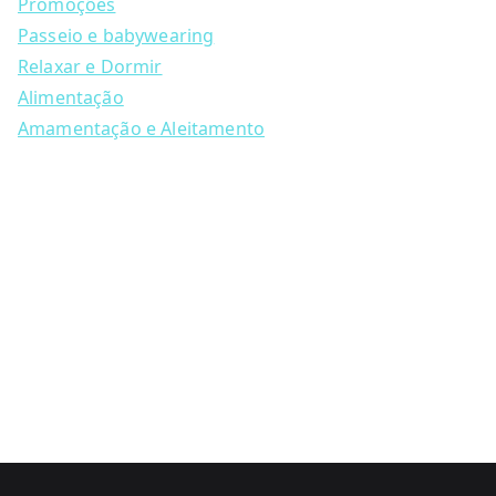
may
c
Promoções
h
be
Passeio e babywearing
chosen
Relaxar e Dormir
on
Alimentação
the
Amamentação e Aleitamento
product
page