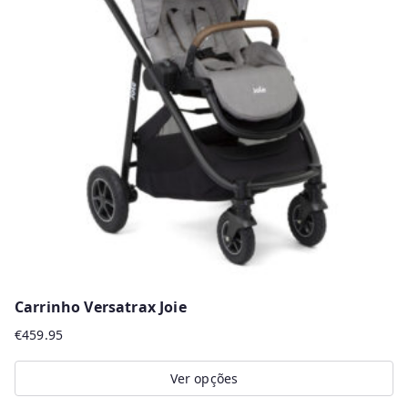
The
options
may
be
chosen
on
the
product
page
Carrinho Versatrax Joie
€
459.95
Ver opções