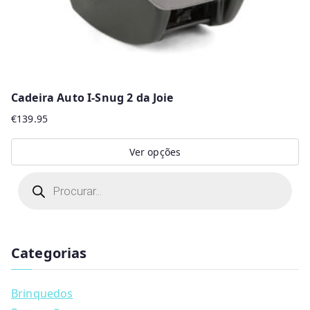
product
page
Cadeira Auto I-Snug 2 da Joie
€
139.95
Ver opções
This
P
r
product
o
d
has
u
multiple
c
t
Categorias
variants.
s
s
The
e
a
options
Brinquedos
r