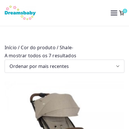
Saltar
para
0
Dreams Baby
o
conteúdo
Início
/ Cor do produto / Shale-
O
A mostrar todos os 7 resultados
r
d
e
n
a
d
o
p
o