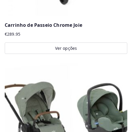
Carrinho de Passeio Chrome Joie
€
289.95
Ver opções
This
product
has
multiple
variants.
The
options
may
be