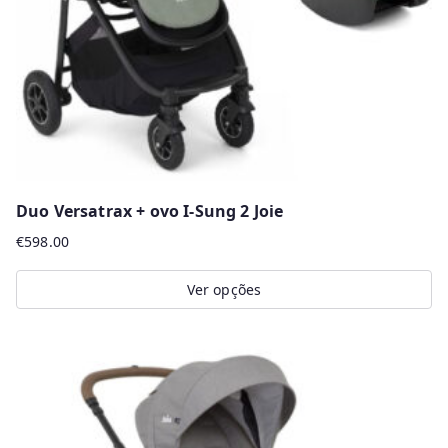
chosen
on
the
product
page
Duo Versatrax + ovo I-Sung 2 Joie
€
598.00
Ver opções
This
product
has
multiple
variants.