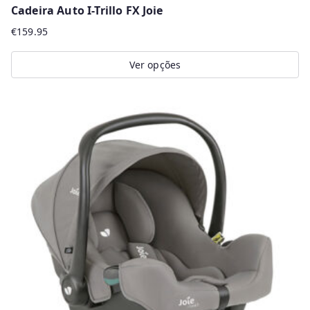
Cadeira Auto I-Trillo FX Joie
€
159.95
Ver opções
This
product
has
multiple
variants.
The
options
may
be
chosen
on
the