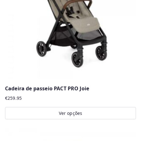
r
m
a
i
s
r
e
c
e
n
Cadeira de passeio PACT PRO Joie
t
€
259.95
e
s
Ver opções
This
product