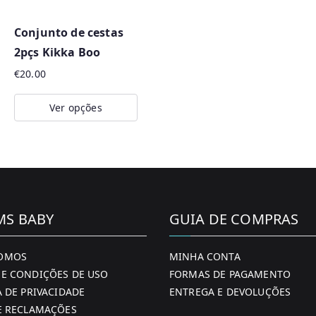
Conjunto de cestas
2pçs Kikka Boo
€
20.00
Ver opções
This
product
has
multiple
variants.
MS BABY
GUIA DE COMPRAS
The
options
OMOS
MINHA CONTA
may
E CONDIÇÕES DE USO
FORMAS DE PAGAMENTO
be
A DE PRIVACIDADE
ENTREGA E DEVOLUÇÕES
chosen
E RECLAMAÇÕES