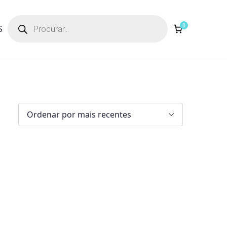
Products
search
0
S