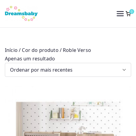
Saltar
para
0
Dreams Baby
o
conteúdo
Início
/ Cor do produto / Roble Verso
Apenas um resultado