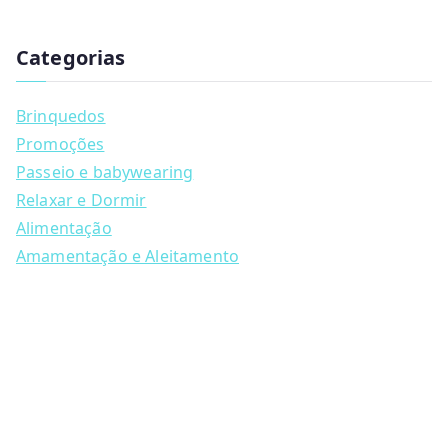
has
u
340.00
multiple
c
t
Categorias
variants.
s
s
The
e
a
options
Brinquedos
r
may
c
Promoções
h
be
Passeio e babywearing
chosen
Relaxar e Dormir
on
Alimentação
the
Amamentação e Aleitamento
product
page