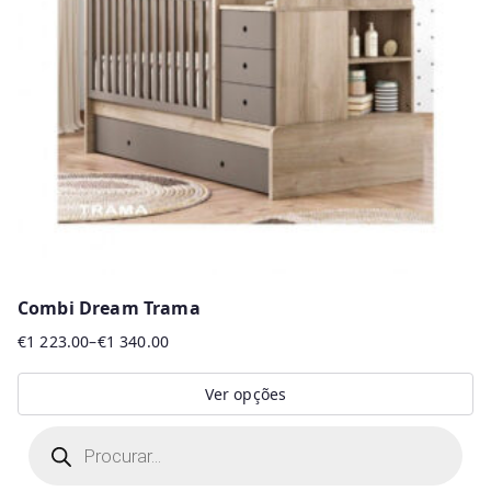
Combi Dream Trama
€
1 223.00
–
€
1 340.00
Price
range:
Ver opções
€1
This
P
223.00
r
product
through
o
d
€1