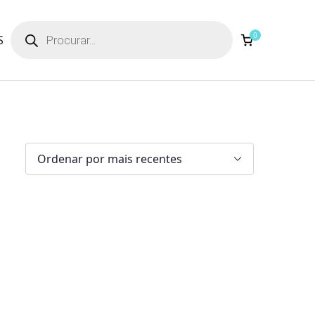
Products
search
0
S