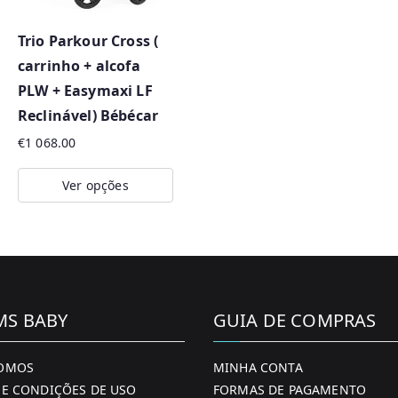
Trio Parkour Cross (
carrinho + alcofa
PLW + Easymaxi LF
Reclinável) Bébécar
€
1 068.00
Ver opções
This
product
has
multiple
variants.
MS BABY
GUIA DE COMPRAS
The
options
OMOS
MINHA CONTA
may
E CONDIÇÕES DE USO
FORMAS DE PAGAMENTO