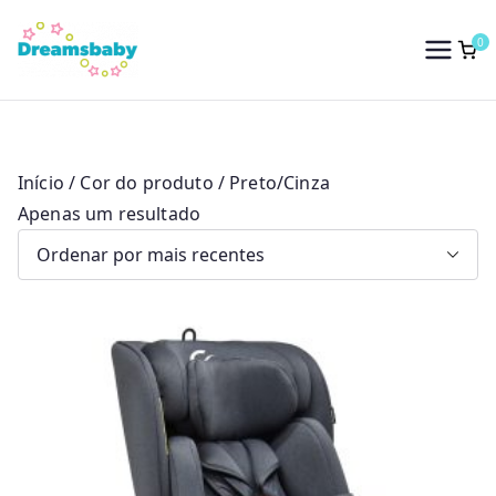
Saltar
para
0
Dreams Baby
o
conteúdo
Início
/ Cor do produto / Preto/Cinza
Apenas um resultado