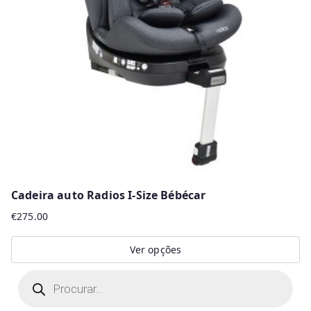
Cadeira auto Radios I-Size Bébécar
€
275.00
Ver opções
This
P
r
product
o
d