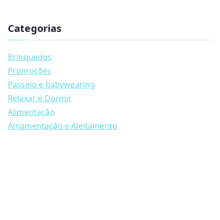
has
u
multiple
c
t
Categorias
variants.
s
s
The
e
a
options
Brinquedos
r
may
c
Promoções
h
be
Passeio e babywearing
chosen
Relaxar e Dormir
on
Alimentação
the
Amamentação e Aleitamento
product
page