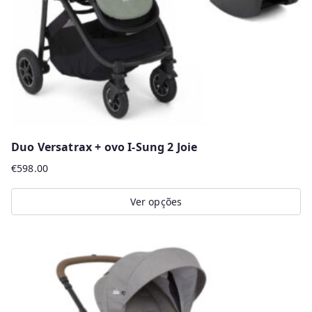
chosen
on
the
product
page
Duo Versatrax + ovo I-Sung 2 Joie
€
598.00
Ver opções
This
product
has
multiple
variants.