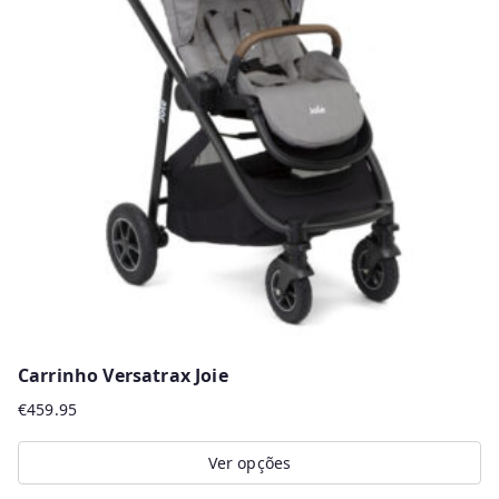
The
options
may
be
chosen
on
the
product
page
Carrinho Versatrax Joie
€
459.95
Ver opções