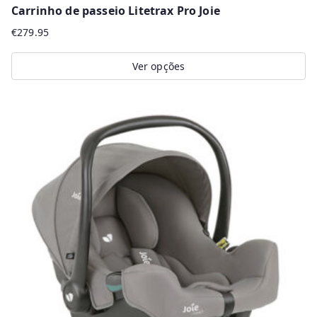
Carrinho de passeio Litetrax Pro Joie
€
279.95
Ver opções
This
product
has
multiple
variants.
The
options
may
be
chosen
on
the