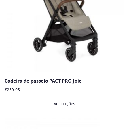
r
m
a
i
s
r
e
c
e
n
Cadeira de passeio PACT PRO Joie
t
€
259.95
e
s
Ver opções
This
product