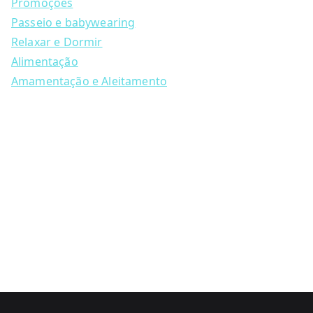
may
c
Promoções
h
be
Passeio e babywearing
chosen
Relaxar e Dormir
on
Alimentação
the
Amamentação e Aleitamento
product
page