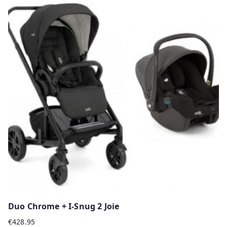
has
multiple
variants.
The
options
may
be
chosen
on
the
product
page
Duo Chrome + I-Snug 2 Joie
€
428.95