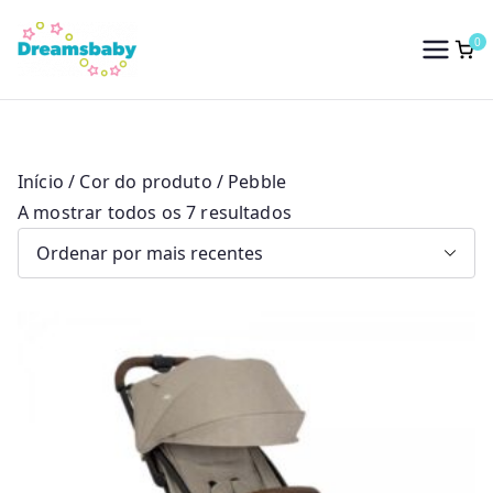
Saltar
para
0
Dreams Baby
o
conteúdo
Início
/ Cor do produto / Pebble
O
A mostrar todos os 7 resultados
r
d
e
n
a
d
o
p
o