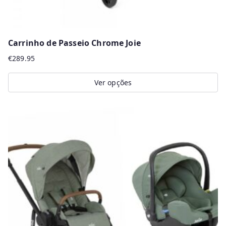
Carrinho de Passeio Chrome Joie
€
289.95
Ver opções
This
product
has
multiple
variants.
The
options
may
be