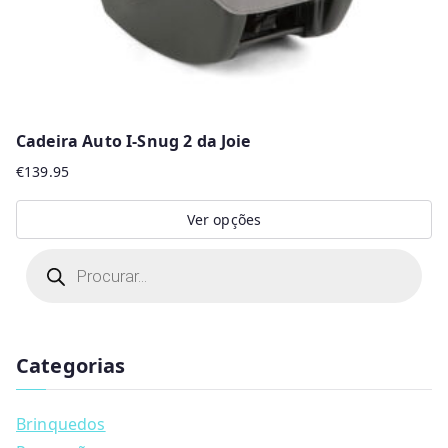
product
page
Cadeira Auto I-Snug 2 da Joie
€
139.95
Ver opções
This
P
r
product
o
d
has
u
multiple
c
t
Categorias
variants.
s
s
The
e
a
options
Brinquedos
r