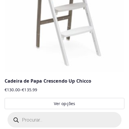
Cadeira de Papa Crescendo Up Chicco
€
130.00
–
€
135.99
Price
range:
Ver opções
€130.00
This
P
through
r
product
€135.99
o
d