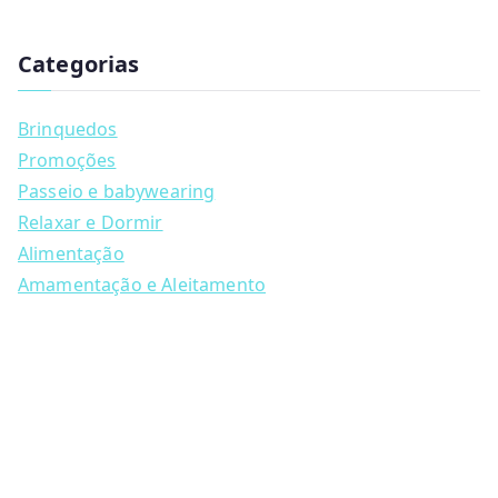
has
u
multiple
c
t
Categorias
variants.
s
s
The
e
a
options
Brinquedos
r
may
c
Promoções
h
be
Passeio e babywearing
chosen
Relaxar e Dormir
on
Alimentação
the
Amamentação e Aleitamento
product
page