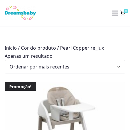
Saltar
para
0
Dreams Baby
o
conteúdo
Início
/ Cor do produto / Pearl Copper re_lux
Apenas um resultado
Promoção!