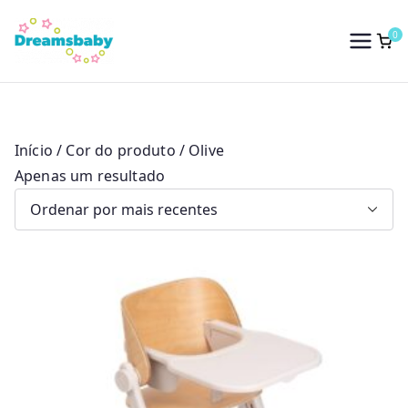
Saltar
para
0
Dreams Baby
o
conteúdo
Início
/ Cor do produto / Olive
Apenas um resultado