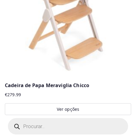
Cadeira de Papa Meraviglia Chicco
€
279.99
Ver opções
This
P
r
product
o
d