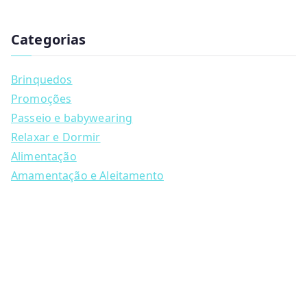
has
u
multiple
c
t
Categorias
variants.
s
s
The
e
a
options
Brinquedos
r
may
c
Promoções
h
be
Passeio e babywearing
chosen
Relaxar e Dormir
on
Alimentação
the
Amamentação e Aleitamento
product
page