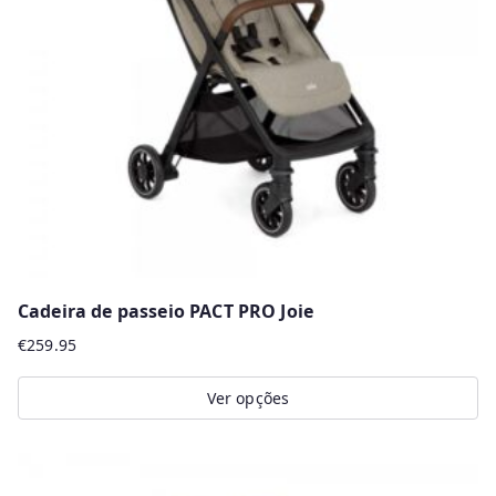
r
m
a
i
s
r
e
c
e
n
Cadeira de passeio PACT PRO Joie
t
€
259.95
e
s
Ver opções
This
product