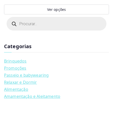
Ver opções
This
P
r
product
o
d
has
u
multiple
c
t
Categorias
variants.
s
s
The
e
a
options
Brinquedos
r
may
c
Promoções
h
be
Passeio e babywearing
chosen
Relaxar e Dormir
on
Alimentação
the
Amamentação e Aleitamento
product
page