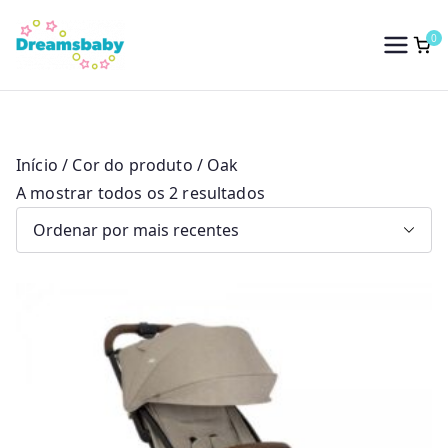
Saltar
para
0
Dreams Baby
o
conteúdo
Início
/ Cor do produto / Oak
O
A mostrar todos os 2 resultados
r
d
e
n
a
d
o
p
o