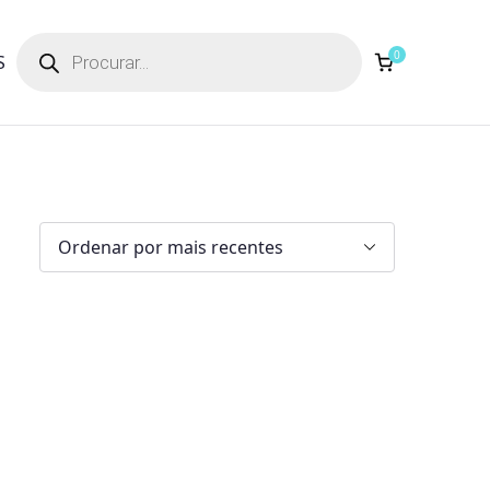
Products
search
0
S