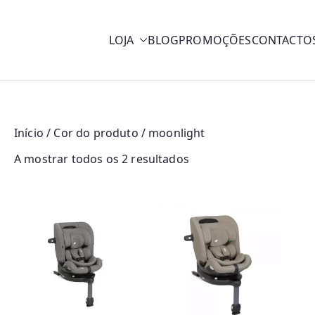
LOJA
BLOG
PROMOÇÕES
CONTACTO
y
Início
/ Cor do produto / moonlight
O
A mostrar todos os 2 resultados
r
d
e
n
a
d
o