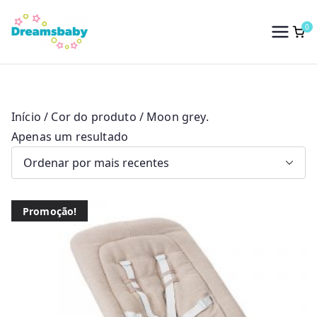
Saltar
para
0
Dreams Baby
o
conteúdo
Início
/ Cor do produto / Moon grey.
Apenas um resultado
Promoção!