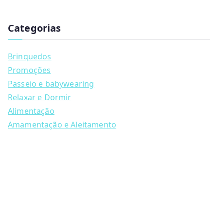
has
u
multiple
c
t
Categorias
variants.
s
s
The
e
a
options
Brinquedos
r
may
c
Promoções
h
be
Passeio e babywearing
chosen
Relaxar e Dormir
on
Alimentação
the
Amamentação e Aleitamento
product
page