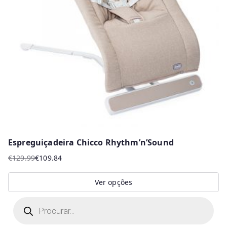
Espreguiçadeira Chicco Rhythm’n’Sound
€
129.99
€
109.84
O
O
preço
preço
Ver opções
original
atual
This
P
era:
é:
r
product
€129.99.
€109.84.
o
d