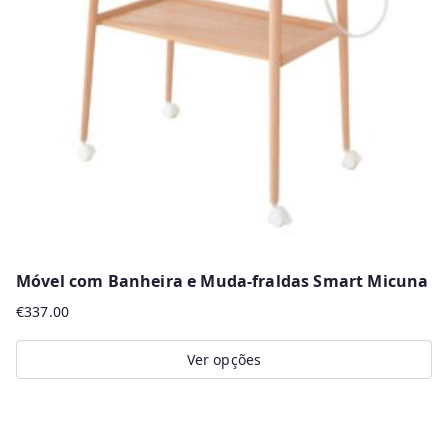
r
m
a
i
s
r
e
c
e
n
Móvel com Banheira e Muda-fraldas Smart Micuna
t
€
337.00
e
s
Ver opções
This
product