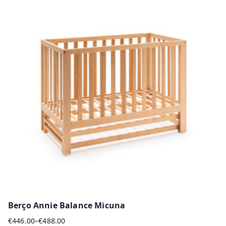
has
multiple
variants.
The
options
may
be
chosen
on
the
product
page
Berço Annie Balance Micuna
€
446.00
–
€
488.00