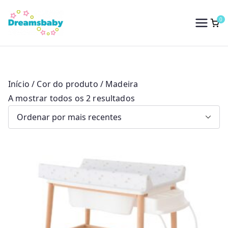
Saltar
para
0
Dreams Baby
o
conteúdo
Início
/ Cor do produto / Madeira
O
A mostrar todos os 2 resultados
r
d
e
n
a
d
o
p
o